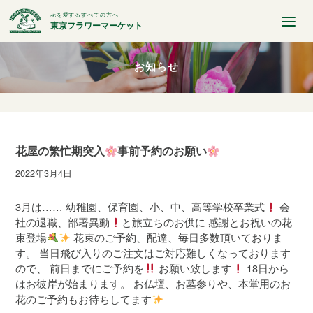
花を愛するすべての方へ
東京フラワーマーケット
お知らせ
花屋の繁忙期突入
事前予約のお願い
2022年3月4日
3月は…… 幼稚園、保育園、小、中、高等学校卒業式
会
社の退職、部署異動
と旅立ちのお供に 感謝とお祝いの花
束登場
花束のご予約、配達、毎日多数頂いておりま
す。 当日飛び入りのご注文はご対応難しくなっております
ので、 前日までにご予約を
お願い致します
18日から
はお彼岸が始まります。 お仏壇、お墓参りや、本堂用のお
花のご予約もお待ちしてます