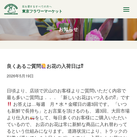
花を愛するすべての方へ
東京フラワーマーケット
お知らせ
良くあるご質問
お花の入荷日は⁇
2026年5月19日
日頃より、店頭で沢山のお客様よりご質問いただく内容で
最も多いご質問は．．． 「新しいお花はいつ入るの⁇」です
お答えは…毎週 月＊水＊金曜日の週3回です。 「いつ
も新鮮で長持ち」とお言葉を頂けるのも、 週3回、大田市場
より仕入れ
をして、毎日多くのお客様にご購入いただい
ているので、 お店のお花は常に新鮮な商品に入れ替わって
るという仕組みになります。 道路状況により、トラックの