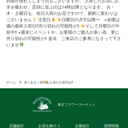
到着が遅れてしまう日もございますが、 入荷したお花にお
水を吸わせ、店頭に並ぶのは14時以降となります。 火・
木・土曜日も、前日入荷のお花ですので、新鮮に変わりは
ございません
注意日
日曜日の夕方以降〜 ※金曜は
週の最終入荷日‼︎売り切れの可能性が‼︎
そして月曜日の午
前中‼︎ ※週末にイベントや、お客様のご購入が多い為、更に
売り切れの可能性が‼︎ 是非、ご来店のご参考になさって下さ
いませ
ホーム
良くあるご質問
お花の入荷日は⁇
東京フラワーマーケット
店舗紹介
お花を飾ろう
企業紹介
採用情報